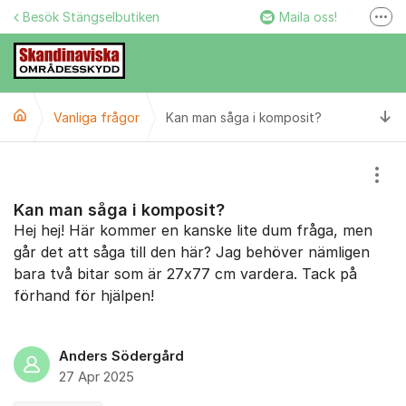
Hoppa till innehåll
Besök Stängselbutiken
Maila oss!
Fler
Stängselbutiken
Ring oss!
Ti
Vanliga frågor
Kan man såga i komposit?
Facebook
Instagram
Visa
Kan man såga i komposit?
Hej hej! Här kommer en kanske lite dum fråga, men
går det att såga till den här? Jag behöver nämligen
bara två bitar som är 27x77 cm vardera. Tack på
förhand för hjälpen!
Anders Södergård
27 Apr 2025