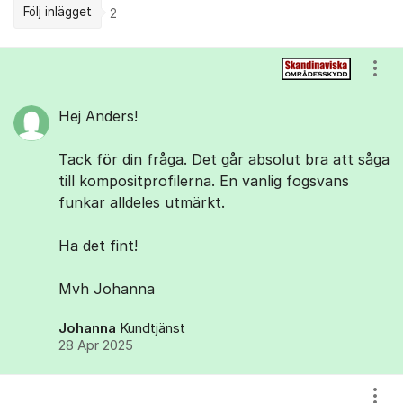
Följ inlägget
2
Kommentarer
Visa
Hej Anders!
Tack för din fråga. Det går absolut bra att såga
till kompositprofilerna. En vanlig fogsvans
funkar alldeles utmärkt.
Ha det fint!
Mvh Johanna
Johanna
Kundtjänst
28 Apr 2025
Visa