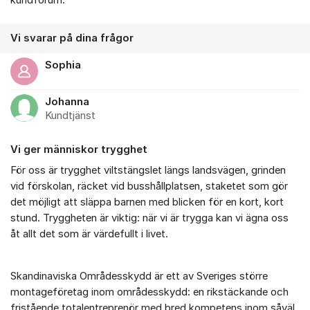
kundforum.
Vi svarar på dina frågor
Sophia
Johanna
Kundtjänst
Vi ger människor trygghet
För oss är trygghet viltstängslet längs landsvägen, grinden
vid förskolan, räcket vid busshållplatsen, staketet som gör
det möjligt att släppa barnen med blicken för en kort, kort
stund. Tryggheten är viktig: när vi är trygga kan vi ägna oss
åt allt det som är värdefullt i livet.
Skandinaviska Områdesskydd är ett av Sveriges större
montageföretag inom områdesskydd: en rikstäckande och
fristående totalentreprenör med bred kompetens inom såväl