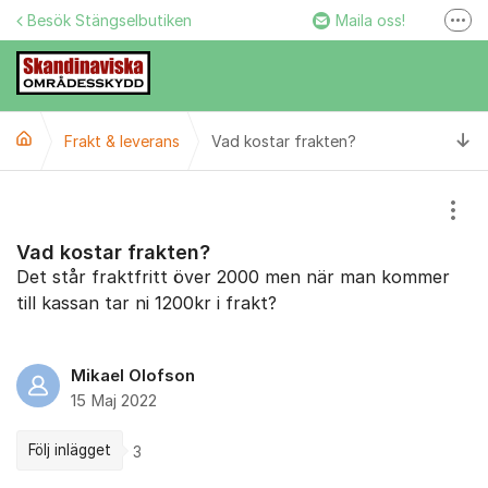
Hoppa till innehåll
Besök Stängselbutiken
Maila oss!
Fler
Stängselbutiken
Ring oss!
Ti
Frakt & leverans
Vad kostar frakten?
Facebook
Instagram
Visa
Vad kostar frakten?
Det står fraktfritt över 2000 men när man kommer
till kassan tar ni 1200kr i frakt?
Mikael Olofson
15 Maj 2022
Följ inlägget
3