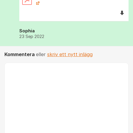
Ladda 
Sophia
23 Sep 2022
Kommentera
eller
skriv ett nytt inlägg
Kommentar *