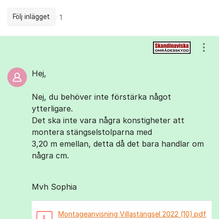
Följ inlägget
1
Kommentarer
Visa
Hej,
Nej, du behöver inte förstärka något
ytterligare.
Det ska inte vara några konstigheter att
montera stängselstolparna med
3,20 m emellan, detta då det bara handlar om
några cm.
Mvh Sophia
Montageanvisning Villastängsel 2022 (10).pdf