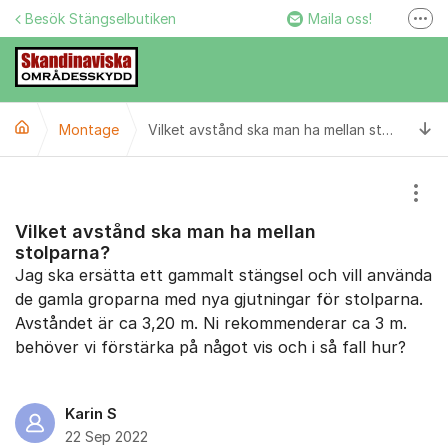
Hoppa till innehåll
Besök Stängselbutiken
Maila oss!
Fler
Stängselbutiken
Ring oss!
Ti
Montage
Facebook
Vilket avstånd ska man ha mellan stolparna?
Instagram
Visa
Vilket avstånd ska man ha mellan
stolparna?
Jag ska ersätta ett gammalt stängsel och vill använda
de gamla groparna med nya gjutningar för stolparna.
Avståndet är ca 3,20 m. Ni rekommenderar ca 3 m.
behöver vi förstärka på något vis och i så fall hur?
Karin S
22 Sep 2022