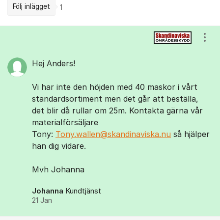
Följ inlägget
1
Kommentarer
Visa
Hej Anders!
Vi har inte den höjden med 40 maskor i vårt
standardsortiment men det går att beställa,
det blir då rullar om 25m. Kontakta gärna vår
materialförsäljare
Tony:
Tony.wallen@skandinaviska.nu
så hjälper
han dig vidare.
Mvh Johanna
Johanna
Kundtjänst
21 Jan