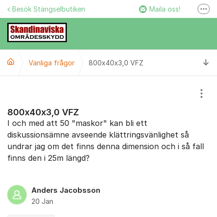
Hoppa till innehåll
Besök Stängselbutiken
Maila oss!
Fler
Stängselbutiken
Ring oss!
Ti
Vanliga frågor
800x40x3,0 VFZ
Facebook
Instagram
Visa
800x40x3,0 VFZ
I och med att 50 "maskor" kan bli ett
diskussionsämne avseende klättringsvänlighet så
undrar jag om det finns denna dimension och i så fall
finns den i 25m längd?
Anders Jacobsson
20 Jan