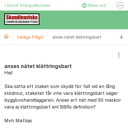
Hoppa till innehåll
Besök Stängselbutiken
Maila oss!
Fler
Stängselbutiken
Ring oss!
Ti
Vanliga frågor
anses nätet klättringsbart
Facebook
Instagram
Visa
anses nätet klättringsbart
Hej!
Ska sätta ett staket som skydd för fall vid en lång
stödmur, staketet får inte vara klättringsbart säger
bygglovshandläggaren. Anses ert nät med 50 maskor
vara ej klättringsbart enl BBRs definition?
Mvh Mattias