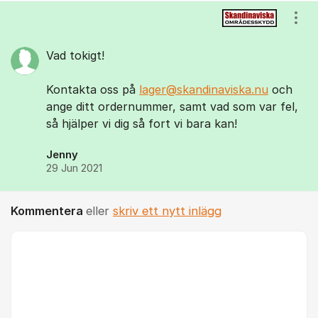
Kommentarer
Visa
Vad tokigt!
Kontakta oss på
lager@skandinaviska.nu
och
ange ditt ordernummer, samt vad som var fel,
så hjälper vi dig så fort vi bara kan!
Jenny
29 Jun 2021
Kommentera
eller
skriv ett nytt inlägg
Kommentar *