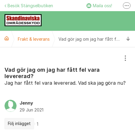
Hoppa till innehåll
Besök Stängselbutiken
Maila oss!
Fler
Stängselbutiken
Ring oss!
Ti
Frakt & leverans
Facebook
Vad gör jag om jag har fått fel vara levererad?
Instagram
Visa
Vad gör jag om jag har fått fel vara
levererad?
Jag har fått fel vara levererad. Vad ska jag göra nu?
Jenny
29 Jun 2021
Följ inlägget
1