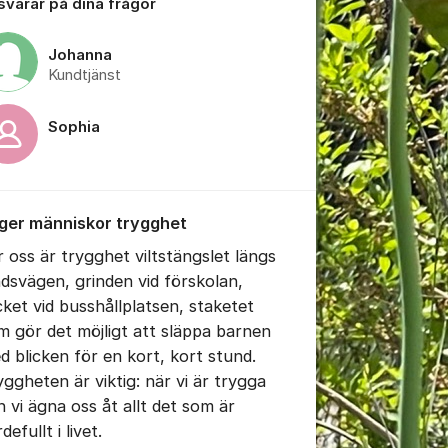
 svarar på dina frågor
Johanna
Kundtjänst
tällningar för inlägg/kommentar
Sophia
 ger människor trygghet
r oss är trygghet viltstängslet längs
ndsvägen, grinden vid förskolan,
cket vid busshållplatsen, staketet
m gör det möjligt att släppa barnen
d blicken för en kort, kort stund.
yggheten är viktig: när vi är trygga
n vi ägna oss åt allt det som är
rdefullt i livet.