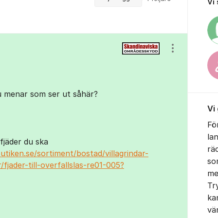
Vi
Visa/dölj ins
 du menar som ser ut såhär?
Vi
Fö
la
 fjäder du ska
rä
tiken.se/sortiment/bostad/villagrindar-
so
/fjader-till-overfallslas-re01-005?
me
Tr
ka
vä