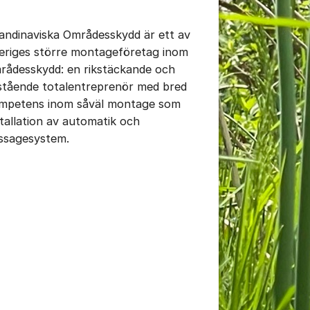
andinaviska Områdesskydd är ett av
eriges större montageföretag inom
rådesskydd: en rikstäckande och
tällningar för inlägg/kommentar
istående totalentreprenör med bred
mpetens inom såväl montage som
stallation av automatik och
ssagesystem.
tällningar för inlägg/kommentar