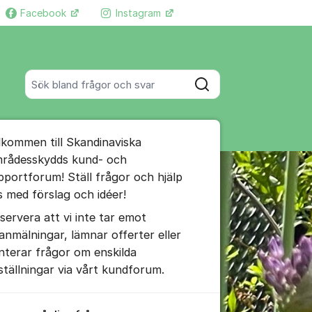
Facebook
Instagram
Fler supportlänkar
Sök bland alla inlägg
Sök
umet
lkommen till Skandinaviska
te kommentaren
rådesskydds kund- och
pportforum! Ställ frågor och hjälp
s med förslag och idéer!
ällningar för inlägg/kommentar
servera att vi inte tar emot
lanmälningar, lämnar offerter eller
nterar frågor om enskilda
ställningar via vårt kundforum.