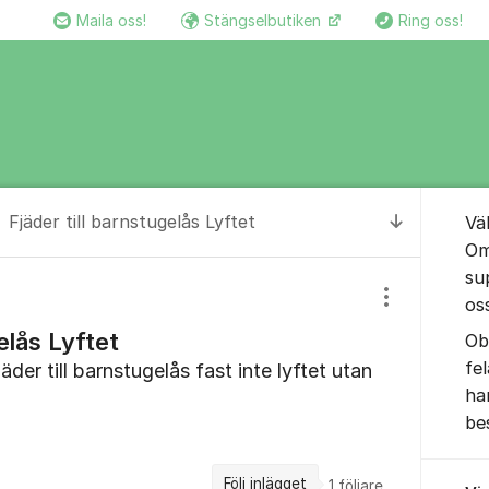
Maila oss!
Stängselbutiken
Ring oss!
Om for
Fjäder till barnstugelås Lyftet
Vä
Till senas
Om
su
os
Visa/dölj inst
elås Lyftet
Ob
fe
jäder till barnstugelås fast inte lyftet utan
ha
be
Följ inlägget
1
följare