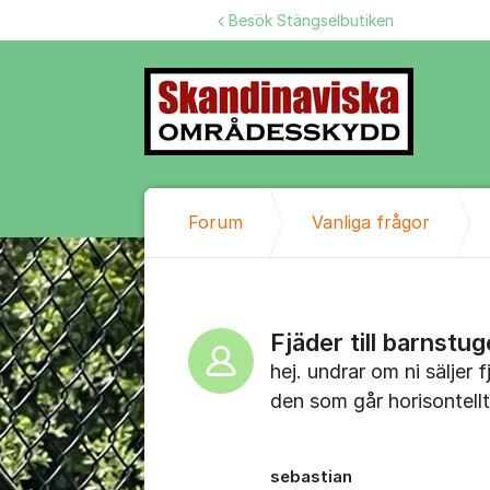
Hoppa till innehåll
Besök Stängselbutiken
Forum
Vanliga frågor
Fjäder till barnstug
hej. undrar om ni säljer f
den som går horisontellt
sebastian