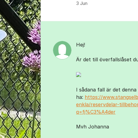
3 Jun
Kommentarer
Hej!
Är det till överfallslåset
I sådana fall är det denna
ha:
https://www.stangselbu
enkla/reservdelar-tillbehor
q=fj%C3%A4der
Mvh Johanna