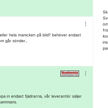
Sk
Sv
om
Visa/dölj ins
fr
 eller hela manicken på bild? behöver endast
ko
om går sönder..
in
pa
Visa/dölj ins
öpa in endast fjädrarna, vår leverantör säljer
llsammans.