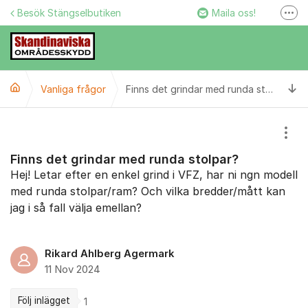
Hoppa till innehåll
Besök Stängselbutiken
Maila oss!
Fler
Stängselbutiken
Ring oss!
Ti
Vanliga frågor
Facebook
Finns det grindar med runda stolpar?
Instagram
Visa
Finns det grindar med runda stolpar?
Hej! Letar efter en enkel grind i VFZ, har ni ngn modell
med runda stolpar/ram? Och vilka bredder/mått kan
jag i så fall välja emellan?
Rikard Ahlberg Agermark
11 Nov 2024
Följ inlägget
1