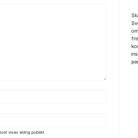
Sk
Sv
om
fr
ko
in
pa
ost visas aldrig publikt.