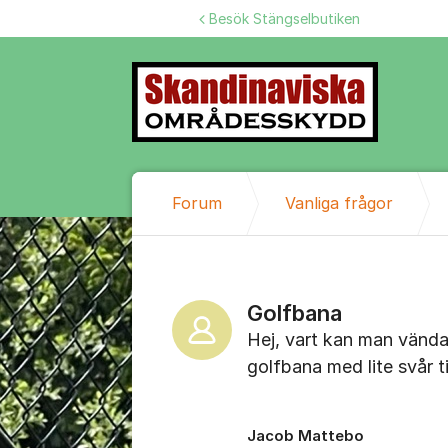
Hoppa till innehåll
Besök Stängselbutiken
Forum
Vanliga frågor
Golfbana
Hej, vart kan man vända s
golfbana med lite svår til
Jacob Mattebo