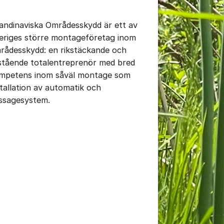
andinaviska Områdesskydd är ett av
eriges större montageföretag inom
rådesskydd: en rikstäckande och
istående totalentreprenör med bred
mpetens inom såväl montage som
stallation av automatik och
ssagesystem.