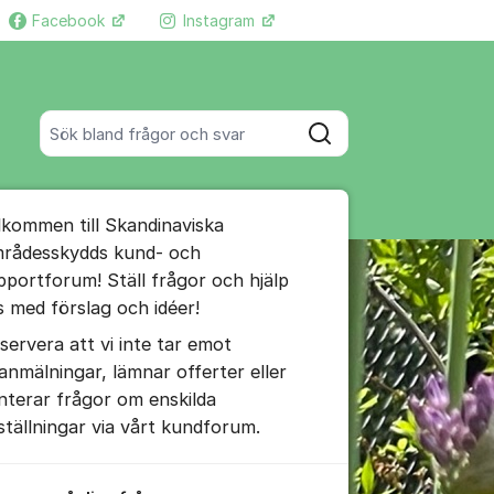
Facebook
Instagram
Fler supportlänkar
Sök bland alla inlägg
Sök
umet
lkommen till Skandinaviska
te kommentaren
rådesskydds kund- och
pportforum! Ställ frågor och hjälp
s med förslag och idéer!
ällningar för inlägg/kommentar
servera att vi inte tar emot
lanmälningar, lämnar offerter eller
nterar frågor om enskilda
ställningar via vårt kundforum.