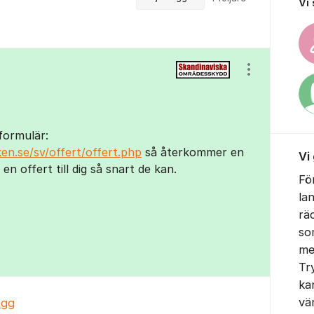
Vi
Visa/dölj ins
tformulär:
en.se/sv/offert/offert.php
så återkommer en
Vi
n offert till dig så snart de kan.
Fö
la
rä
so
me
Tr
ka
vä
ägg