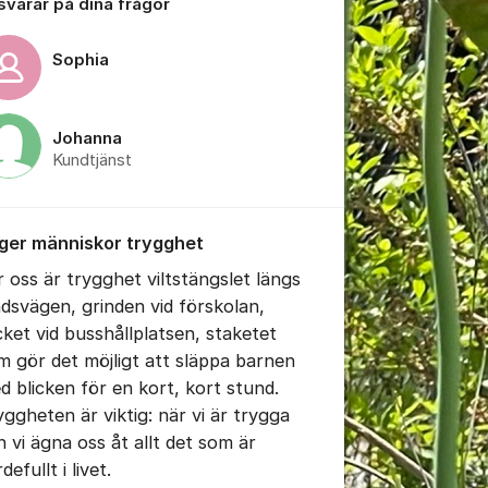
 svarar på dina frågor
Sophia
tällningar för inlägg/kommentar
Johanna
Kundtjänst
 ger människor trygghet
r oss är trygghet viltstängslet längs
ndsvägen, grinden vid förskolan,
cket vid busshållplatsen, staketet
m gör det möjligt att släppa barnen
d blicken för en kort, kort stund.
yggheten är viktig: när vi är trygga
n vi ägna oss åt allt det som är
rdefullt i livet.