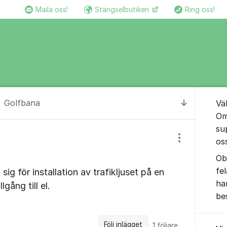
Maila oss!
Stängselbutiken
Ring oss!
Om for
Golfbana
Vä
Till senas
Om
su
os
Visa/dölj inst
Ob
fe
ig för installation av trafikljuset på en
ha
lgång till el.
be
Följ inlägget
1
följare