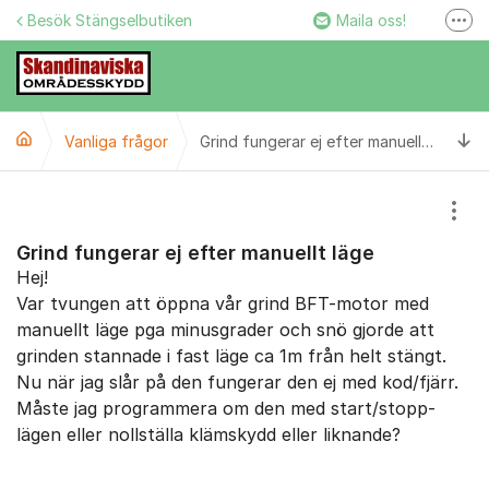
Hoppa till innehåll
Besök Stängselbutiken
Maila oss!
Fler
Stängselbutiken
Ring oss!
Ti
Vanliga frågor
Facebook
Grind fungerar ej efter manuellt läge
Instagram
Visa
Grind fungerar ej efter manuellt läge
Hej!
Var tvungen att öppna vår grind BFT-motor med
manuellt läge pga minusgrader och snö gjorde att
grinden stannade i fast läge ca 1m från helt stängt.
Nu när jag slår på den fungerar den ej med kod/fjärr.
Måste jag programmera om den med start/stopp-
lägen eller nollställa klämskydd eller liknande?