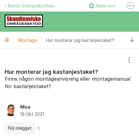
Hoppa till innehåll
Besök Stängselbutiken
Maila oss!
Fler
Stängselbutiken
Ring oss!
Ti
Montage
Hur monterar jag kastanjestaket?
Facebook
Instagram
Visa
Hur monterar jag kastanjestaket?
Finns någon montageanvisning eller montagemanual
för kastanjestaket?
Moa
19 Okt 2021
Följ inlägget
1