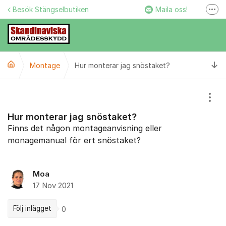
Hoppa till innehåll
Besök Stängselbutiken
Maila oss!
Fler
Stängselbutiken
Ring oss!
Ti
Montage
Hur monterar jag snöstaket?
Facebook
Instagram
Visa
Hur monterar jag snöstaket?
Finns det någon montageanvisning eller
monagemanual för ert snöstaket?
Moa
17 Nov 2021
Följ inlägget
0