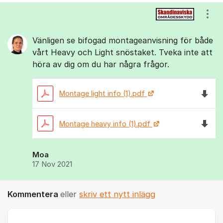
Kommentarer
Visa
Vänligen se bifogad montageanvisning för både
vårt Heavy och Light snöstaket. Tveka inte att
höra av dig om du har några frågor.
Ladda n
Montage light info (1).pdf
Ladda 
Montage heavy info (1).pdf
Moa
17 Nov 2021
Kommentera
eller
skriv ett nytt inlägg
Kommentar *