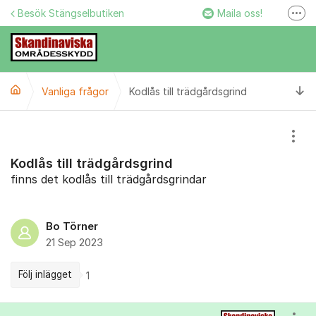
Hoppa till innehåll
Besök Stängselbutiken
Maila oss!
Fler
Stängselbutiken
Ring oss!
Ti
Vanliga frågor
Kodlås till trädgårdsgrind
Facebook
Instagram
Visa
Kodlås till trädgårdsgrind
finns det kodlås till trädgårdsgrindar
Bo Törner
21 Sep 2023
Följ inlägget
1
Kommentarer