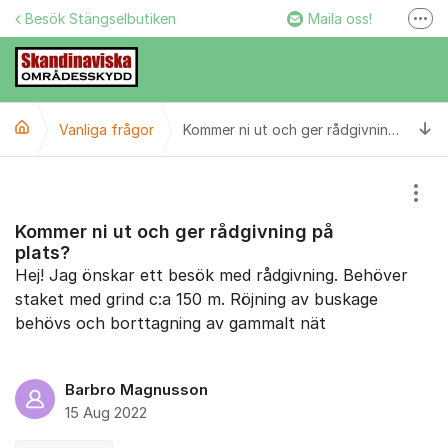
Hoppa till innehåll
Besök Stängselbutiken
Maila oss!
Fler
Stängselbutiken
Ring oss!
Ti
Vanliga frågor
Facebook
Kommer ni ut och ger rådgivning på plats?
Instagram
Visa
Kommer ni ut och ger rådgivning på
plats?
Hej! Jag önskar ett besök med rådgivning. Behöver
staket med grind c:a 150 m. Röjning av buskage
behövs och borttagning av gammalt nät
Barbro Magnusson
15 Aug 2022