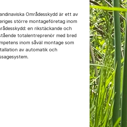
andinaviska Områdesskydd är ett av
eriges större montageföretag inom
rådesskydd: en rikstäckande och
istående totalentreprenör med bred
mpetens inom såväl montage som
stallation av automatik och
ssagesystem.