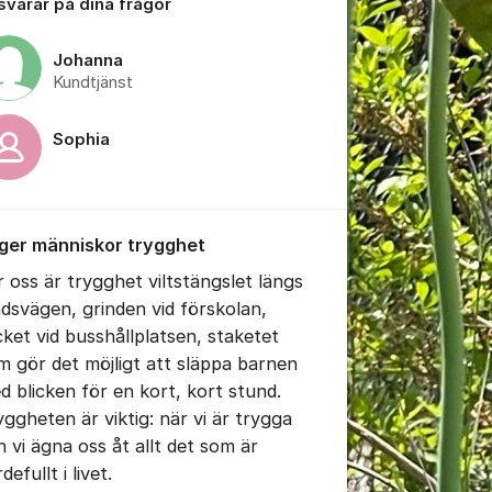
 svarar på dina frågor
Johanna
Kundtjänst
Sophia
tällningar för inlägg/kommentar
 ger människor trygghet
r oss är trygghet viltstängslet längs
ndsvägen, grinden vid förskolan,
cket vid busshållplatsen, staketet
m gör det möjligt att släppa barnen
d blicken för en kort, kort stund.
yggheten är viktig: när vi är trygga
n vi ägna oss åt allt det som är
rdefullt i livet.