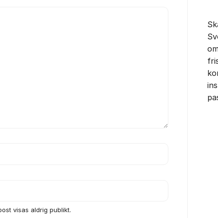
Sk
Sv
om
fr
ko
in
pa
ost visas aldrig publikt.