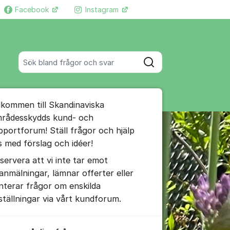
Facebook
Instagram
Fler supportlänkar
Sök bland alla inlägg
Sök
umet
lkommen till Skandinaviska
te kommentaren
rådesskydds kund- och
pportforum! Ställ frågor och hjälp
s med förslag och idéer!
ällningar för inlägg/kommentar
servera att vi inte tar emot
lanmälningar, lämnar offerter eller
nterar frågor om enskilda
ställningar via vårt kundforum.