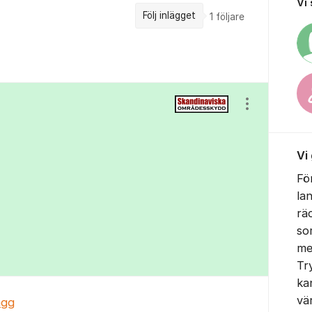
Vi
Följ inlägget
1
följare
Visa/dölj ins
Vi
Fö
la
rä
so
me
Tr
ka
vä
ägg