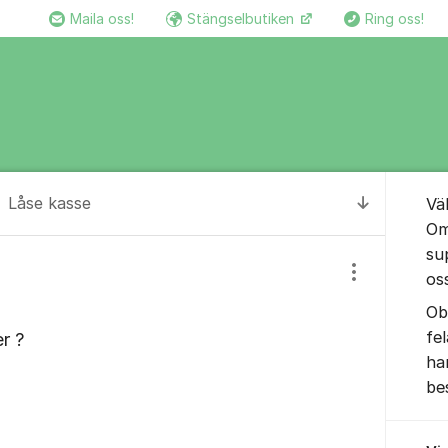
Maila oss!
Stängselbutiken
Ring oss!
Om for
Låse kasse
Vä
Till senas
Om
su
os
Visa/dölj inst
Ob
fe
r ?
ha
be