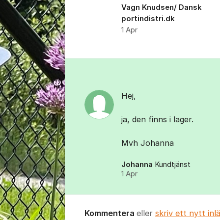
Vagn Knudsen/ Dansk
portindistri.dk
1 Apr
Kommentarer
Hej,
ja, den finns i lager.
Mvh Johanna
Johanna
Kundtjänst
1 Apr
Kommentera
eller
skriv ett nytt inl