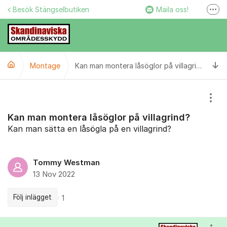
Hoppa till innehåll
Besök Stängselbutiken
Maila oss!
Fler
Stängselbutiken
Ring oss!
Ti
Montage
Facebook
Kan man montera låsöglor på villagrind?
Instagram
Visa
Kan man montera låsöglor på villagrind?
Kan man sätta en låsögla på en villagrind?
Tommy Westman
13 Nov 2022
Följ inlägget
1
Kommentarer