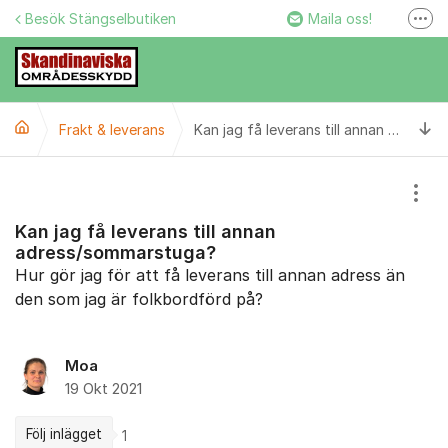
Hoppa till innehåll
Besök Stängselbutiken
Maila oss!
Fler
Stängselbutiken
Ring oss!
Ti
Frakt & leverans
Facebook
Kan jag få leverans till annan adress/sommarstuga?
Instagram
Visa
Kan jag få leverans till annan
adress/sommarstuga?
Hur gör jag för att få leverans till annan adress än
den som jag är folkbordförd på?
Moa
19 Okt 2021
Följ inlägget
1