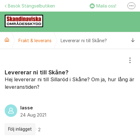
Hoppa till innehåll
Besök Stängselbutiken
Maila oss!
Fler
Stängselbutiken
Ring oss!
Ti
Frakt & leverans
Levererar ni till Skåne?
Facebook
Instagram
Visa
Levererar ni till Skåne?
Hej levererar ni till Sillaröd i Skåne? Om ja, hur lång är
leveranstiden?
lasse
24 Aug 2021
Följ inlägget
2