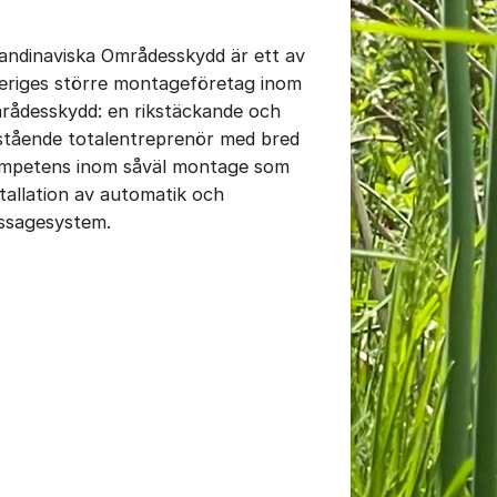
andinaviska Områdesskydd är ett av
eriges större montageföretag inom
rådesskydd: en rikstäckande och
istående totalentreprenör med bred
mpetens inom såväl montage som
stallation av automatik och
ssagesystem.