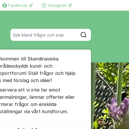
Facebook
Instagram
Fler supportlänkar
Sök bland alla inlägg
Sök
umet
lkommen till Skandinaviska
te kommentaren
rådesskydds kund- och
pportforum! Ställ frågor och hjälp
s med förslag och idéer!
ällningar för inlägg/kommentar
servera att vi inte tar emot
lanmälningar, lämnar offerter eller
nterar frågor om enskilda
ställningar via vårt kundforum.