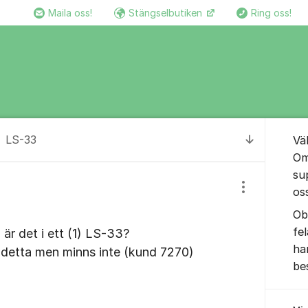
Maila oss!
Stängselbutiken
Ring oss!
Om for
LS-33
Vä
Till senas
Om
su
os
Visa/dölj inst
Ob
fe
är det i ett (1) LS-33?
ha
t detta men minns inte (kund 7270)
be