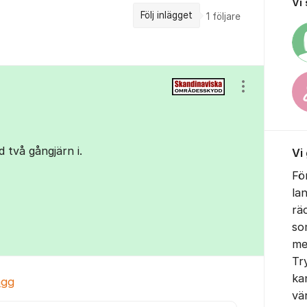
Vi
Följ inlägget
1
följare
Visa/dölj ins
 två gångjärn i.
Vi
Fö
la
rä
so
me
Tr
ka
ägg
vä