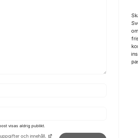
Sk
Sv
om
fr
ko
in
pa
ost visas aldrig publikt.
uppgifter och innehåll.