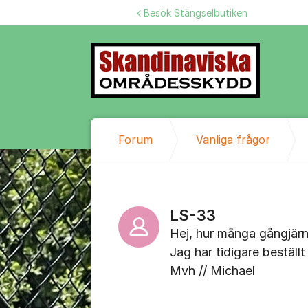
Hoppa till innehåll
Besök Stängselbutiken
Forum
Vanliga frågor
LS-33
Hej, hur många gångjärn 
Jag har tidigare beställ
Mvh // Michael