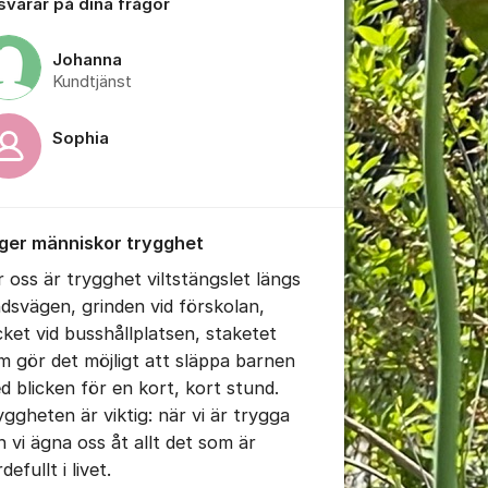
 svarar på dina frågor
Johanna
Kundtjänst
Sophia
tällningar för inlägg/kommentar
 ger människor trygghet
r oss är trygghet viltstängslet längs
ndsvägen, grinden vid förskolan,
cket vid busshållplatsen, staketet
m gör det möjligt att släppa barnen
d blicken för en kort, kort stund.
yggheten är viktig: när vi är trygga
n vi ägna oss åt allt det som är
rdefullt i livet.