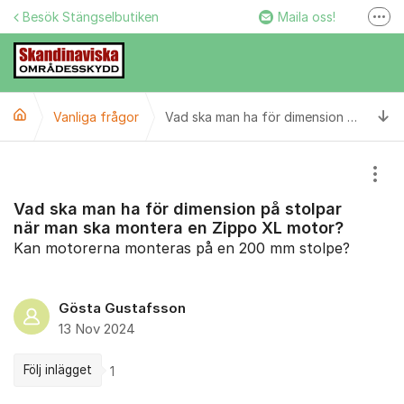
Hoppa till innehåll
Besök Stängselbutiken
Maila oss!
Fler
Stängselbutiken
Ring oss!
Ti
Vanliga frågor
Facebook
Vad ska man ha för dimension på stolpar när man ska montera en Zippo XL motor?
Instagram
Visa
Vad ska man ha för dimension på stolpar
när man ska montera en Zippo XL motor?
Kan motorerna monteras på en 200 mm stolpe?
Gösta Gustafsson
13 Nov 2024
Följ inlägget
1