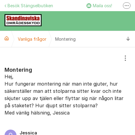
Hoppa till innehåll
Besök Stängselbutiken
Maila oss!
Fler
Stängselbutiken
Ring oss!
Ti
Vanliga frågor
Montering
Facebook
Instagram
Visa
Montering
Hej,
Hur fungerar montering när man inte gjuter, hur
säkerställer man att stolparna sitter kvar och inte
skjuter upp av tjälen eller flyttar sig när någon litar
på staketet? Hur djupt sitter stolparna?
Med vänlig hälsning, Jessica
Jessica