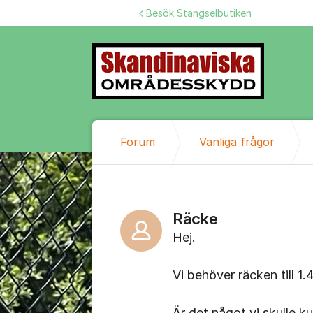
Hoppa till innehåll
Besök Stängselbutiken
Forum
Vanliga frågor
Räcke
Hej.
Vi behöver räcken till 
Är det något vi skulle k