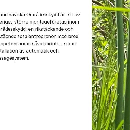
andinaviska Områdesskydd är ett av
eriges större montageföretag inom
rådesskydd: en rikstäckande och
istående totalentreprenör med bred
mpetens inom såväl montage som
stallation av automatik och
ssagesystem.