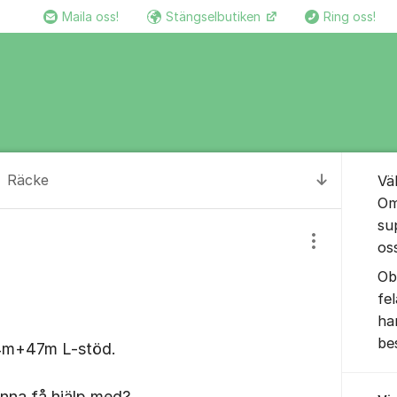
Maila oss!
Stängselbutiken
Ring oss!
Om for
Räcke
Vä
Till senas
Om
su
os
Visa/dölj inst
Ob
fe
ha
be
1.4m+47m L-stöd.
unna få hjälp med?