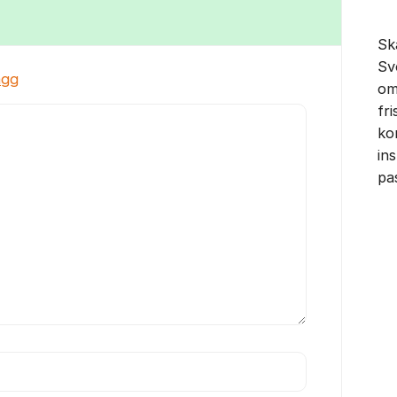
Sk
Sv
ägg
om
fr
ko
in
pa