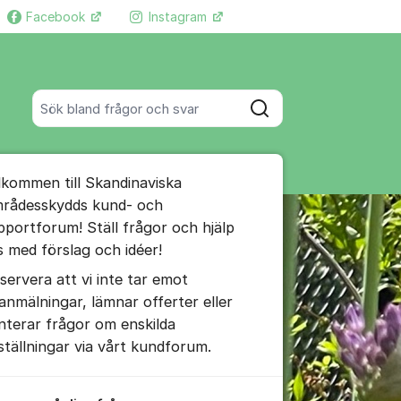
Facebook
Instagram
Fler supportlänkar
Sök bland alla inlägg
Sök
umet
lkommen till Skandinaviska
te kommentaren
rådesskydds kund- och
pportforum! Ställ frågor och hjälp
s med förslag och idéer!
ällningar för inlägg/kommentar
servera att vi inte tar emot
lanmälningar, lämnar offerter eller
nterar frågor om enskilda
ställningar via vårt kundforum.