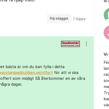
Vi
Följ inlägget
1
följare
Visa/dölj ins
Vi
Fö
et bästa är om du kan fylla i detta
la
ww.stangselbutiken.se/offert
för att vi ska
rä
 offert som möjligt Så återkommer en av våra
so
m några dagar.
me
Tr
ka
vä