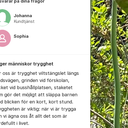
 svarar på dina frågor
Johanna
Kundtjänst
Sophia
tällningar för inlägg/kommentar
 ger människor trygghet
r oss är trygghet viltstängslet längs
ndsvägen, grinden vid förskolan,
cket vid busshållplatsen, staketet
m gör det möjligt att släppa barnen
d blicken för en kort, kort stund.
yggheten är viktig: när vi är trygga
n vi ägna oss åt allt det som är
rdefullt i livet.