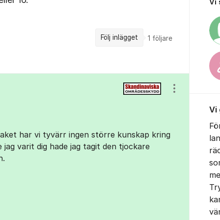
Vi
Följ inlägget
1
följare
Visa/dölj ins
Vi
Fö
taket har vi tyvärr ingen större kunskap kring
la
ag varit dig hade jag tagit den tjockare
rä
n.
so
me
Tr
ka
vä