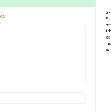
Sk
ägg
Sv
om
fr
ko
in
pa