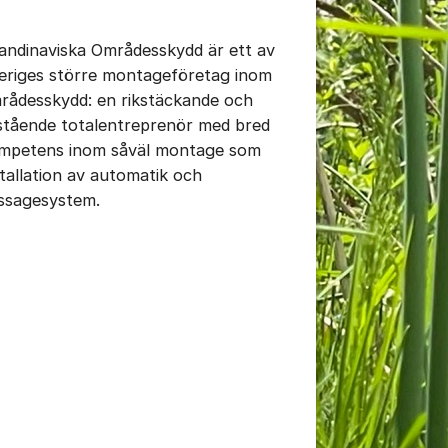
andinaviska Områdesskydd är ett av
eriges större montageföretag inom
rådesskydd: en rikstäckande och
istående totalentreprenör med bred
mpetens inom såväl montage som
stallation av automatik och
ssagesystem.