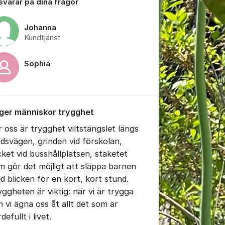
 svarar på dina frågor
Johanna
Kundtjänst
Sophia
tällningar för inlägg/kommentar
 ger människor trygghet
r oss är trygghet viltstängslet längs
ndsvägen, grinden vid förskolan,
cket vid busshållplatsen, staketet
m gör det möjligt att släppa barnen
d blicken för en kort, kort stund.
yggheten är viktig: när vi är trygga
n vi ägna oss åt allt det som är
rdefullt i livet.