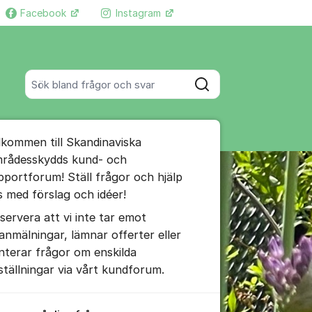
Facebook
Instagram
Fler supportlänkar
Sök bland alla inlägg
Sök
umet
lkommen till Skandinaviska
te kommentaren
rådesskydds kund- och
pportforum! Ställ frågor och hjälp
s med förslag och idéer!
ällningar för inlägg/kommentar
servera att vi inte tar emot
lanmälningar, lämnar offerter eller
nterar frågor om enskilda
ställningar via vårt kundforum.