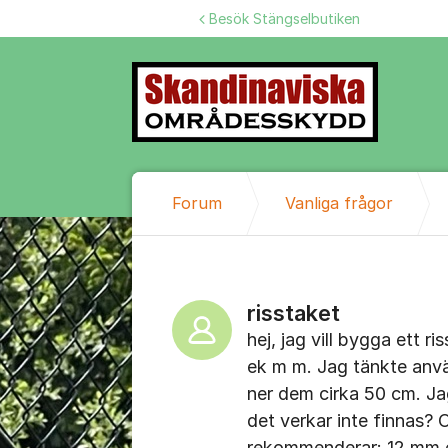
Hoppa till innehåll
Besök Stängselbutiken
Forum
Vanliga frågor
risstaket
hej, jag vill bygga ett ri
ek m m. Jag tänkte anv
ner dem cirka 50 cm. J
det verkar inte finnas? O
rekommenderar: 12 mm el