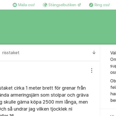
Maila oss!
Stängselbutiken
Ring oss!
Om for
risstaket
Vä
Till senas
Om
su
os
Visa/dölj inst
Ob
fe
sstaket cirka 1 meter brett för grenar från
ha
ända armeringsjärn som stolpar och gräva
be
ag skulle gärna köpa 2500 mm långa, men
ch så undrar jag vilken tjocklek ni
ler 16.