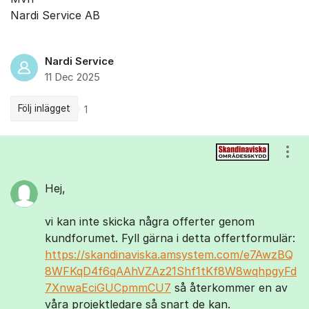
Nardi Service AB
Nardi Service
11 Dec 2025
Följ inlägget
1
Kommentarer
Visa
Hej,
vi kan inte skicka några offerter genom
kundforumet. Fyll gärna i detta offertformulär:
https://skandinaviska.amsystem.com/e7AwzBQ
8WFKqD4f6qAAhVZAz21Shf1tKf8W8wqhpgyFd
7XnwaEciGUCpmmCU7
så återkommer en av
våra projektledare så snart de kan.