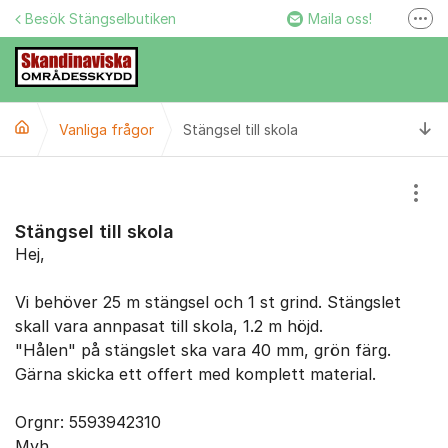
Hoppa till innehåll
Besök Stängselbutiken
Maila oss!
Fler
Stängselbutiken
Ring oss!
Ti
Vanliga frågor
Stängsel till skola
Facebook
Instagram
Visa
Stängsel till skola
Hej,
Vi behöver 25 m stängsel och 1 st grind. Stängslet
skall vara annpasat till skola, 1.2 m höjd.
"Hålen" på stängslet ska vara 40 mm, grön färg.
Gärna skicka ett offert med komplett material.
Orgnr: 5593942310
Mvh