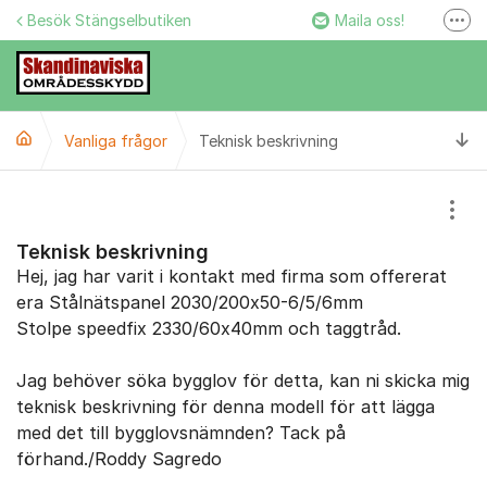
Hoppa till innehåll
Besök Stängselbutiken
Maila oss!
Fler
Stängselbutiken
Ring oss!
Ti
Vanliga frågor
Teknisk beskrivning
Facebook
Instagram
Visa
Teknisk beskrivning
Hej, jag har varit i kontakt med firma som offererat
era Stålnätspanel 2030/200x50-6/5/6mm
Stolpe speedfix 2330/60x40mm och taggtråd.
Jag behöver söka bygglov för detta, kan ni skicka mig
teknisk beskrivning för denna modell för att lägga
med det till bygglovsnämnden? Tack på
förhand./Roddy Sagredo