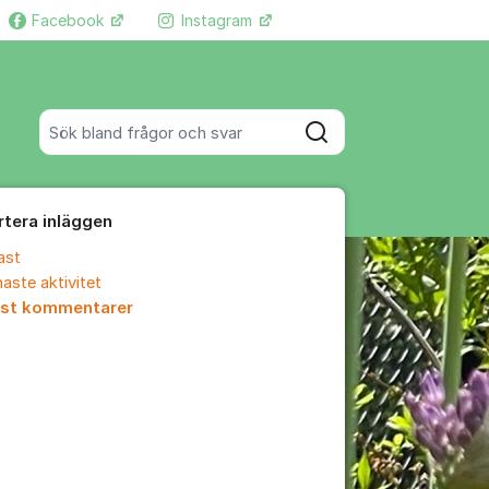
Facebook
Instagram
Fler supportlänkar
Sök bland alla inlägg
Sök
rtera inläggen
ast
aste aktivitet
est kommentarer