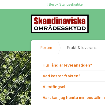
Hoppa till innehåll
Besök Stängselbutiken
Forum
Frakt & leverans
Frakt & lever
Hur lång är leveranstiden?
Vad kostar frakten?
Viltstängsel
Vart kan jag hämta min beställni