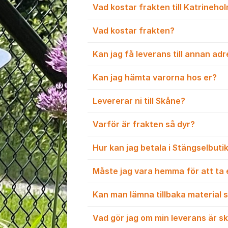
Vad kostar frakten till Katrineho
Vad kostar frakten?
Kan jag få leverans till annan a
Kan jag hämta varorna hos er?
Levererar ni till Skåne?
Varför är frakten så dyr?
Hur kan jag betala i Stängselbuti
Måste jag vara hemma för att ta
Kan man lämna tillbaka material s
Vad gör jag om min leverans är s