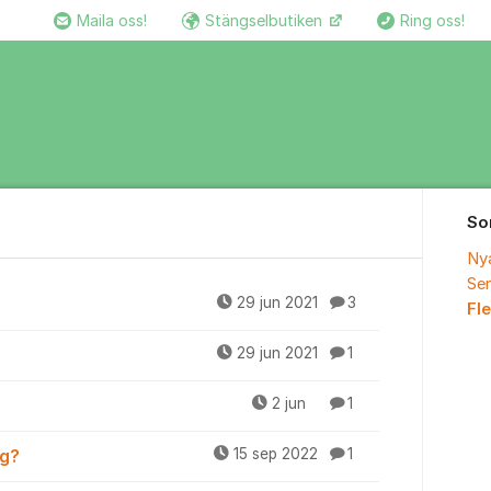
Maila oss!
Stängselbutiken
Ring oss!
So
Ny
Sen
ans
29 jun 2021
3
Fl
29 jun 2021
1
2 jun
1
ng?
15 sep 2022
1