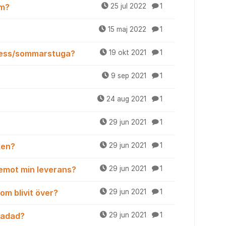
lm?
25 jul 2022
1
15 maj 2022
1
dress/sommarstuga?
19 okt 2021
1
9 sep 2021
1
24 aug 2021
1
29 jun 2021
1
ken?
29 jun 2021
1
 emot min leverans?
29 jun 2021
1
om blivit över?
29 jun 2021
1
kadad?
29 jun 2021
1