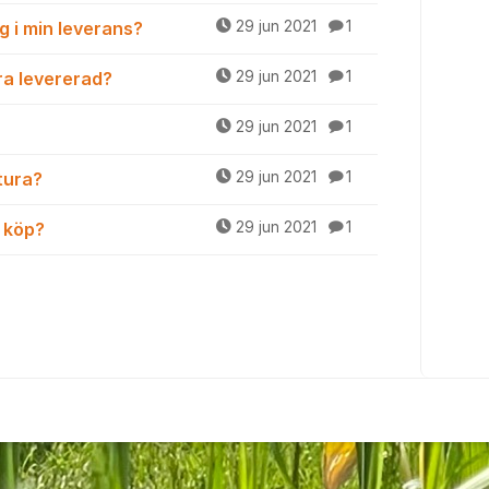
g i min leverans?
29 jun 2021
1
ara levererad?
29 jun 2021
1
29 jun 2021
1
tura?
29 jun 2021
1
d köp?
29 jun 2021
1