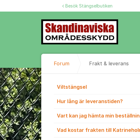
Hoppa till innehåll
Besök Stängselbutiken
Forum
Frakt & leverans
Frakt & lever
Viltstängsel
Hur lång är leveranstiden?
Vart kan jag hämta min beställni
Vad kostar frakten till Katrineho