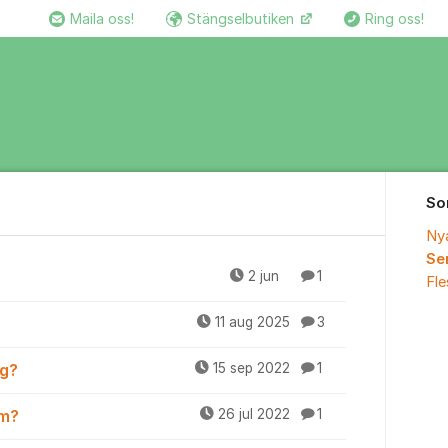
Maila oss!
Stängselbutiken
Ring oss!
So
Ny
Se
ans
2 jun
1
Fl
11 aug 2025
3
ng?
15 sep 2022
1
lm?
26 jul 2022
1