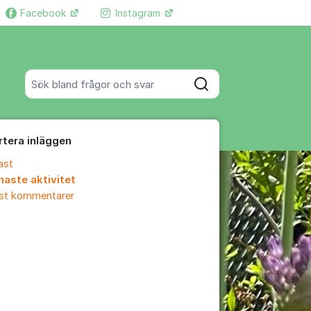
Facebook
Instagram
Fler supportlänkar
Sök bland alla inlägg
Sök
rtera inläggen
ast
naste aktivitet
est kommentarer