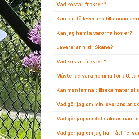
Vad kostar frakten?
Kan jag få leverans till annan a
Kan jag hämta varorna hos er?
Levererar ni till Skåne?
Vad kostar frakten?
Måste jag vara hemma för att ta
Kan man lämna tillbaka material s
Vad gör jag om min leverans är s
Vad gör jag om det saknas nåntin
Vad gör jag om jag har fått fel v